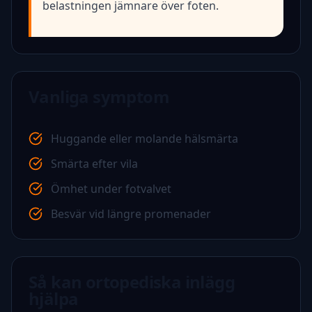
belastningen jämnare över foten.
Vanliga symptom
Huggande eller molande hälsmärta
Smärta efter vila
Ömhet under fotvalvet
Besvär vid längre promenader
Så kan ortopediska inlägg
hjälpa