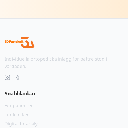
Individuella ortopediska inlägg för bättre stöd i
vardagen.
Snabblänkar
För patienter
För kliniker
Digital fotanalys