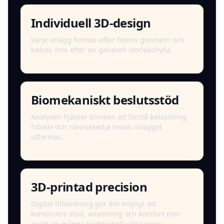
Individuell 3D-design
Varje inlägg formas efter fotens geometri och
behov, inte efter en generell storlekshylla.
Biomekaniskt beslutsstöd
Analysen hjälper kliniken att förstå belastning,
fotvalv och rörelsekedja innan inlägget
utformas.
3D-printad precision
Digital tillverkning gör det möjligt att
kombinera stöd, avlastning och komfort mer
exakt än många traditionella lösningar.