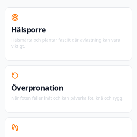
Hälsporre
Hälsmärta och plantar fasciit där avlastning kan vara
viktigt.
Överpronation
När foten faller inåt och kan påverka fot, knä och rygg.