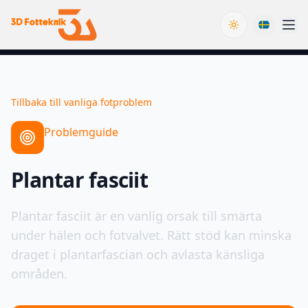
Toggle theme
Tillbaka till vanliga fotproblem
Problemguide
Plantar fasciit
Plantar fasciit är en vanlig orsak till smärta
under hälen och fotvalvet. Rätt stöd kan minska
draget i plantarfascian och avlasta känsliga
områden.