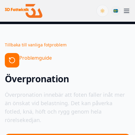
Toggle theme
Tillbaka till vanliga fotproblem
Problemguide
Överpronation
Överpronation innebär att foten faller inåt mer
än önskat vid belastning. Det kan påverka
fotled, knä, höft och rygg genom hela
rörelsekedjan.