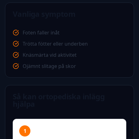
Vanliga symptom
Foten faller inåt
Trötta fötter eller underben
Knäsmärta vid aktivitet
Ojämnt slitage på skor
Så kan ortopediska inlägg
hjälpa
1