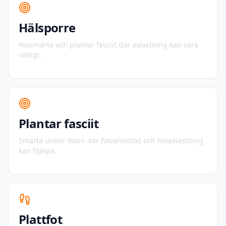
Hälsporre
Hälsmärta och plantar fasciit där avlastning kan vara
viktigt.
Plantar fasciit
Smärta under foten där fotvalvsstöd och hälavlastning
kan hjälpa.
Plattfot