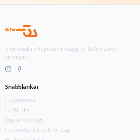
Individuella ortopediska inlägg för bättre stöd i
vardagen.
Snabblänkar
För patienter
För kliniker
Digital fotanalys
För arbetsmiljö och företag
Bli återförsäljare