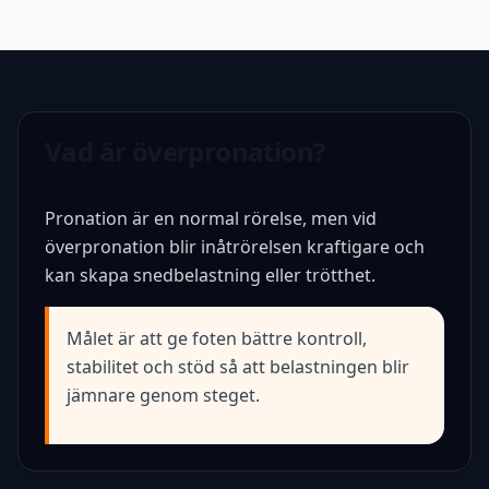
Vad är överpronation?
Pronation är en normal rörelse, men vid
överpronation blir inåtrörelsen kraftigare och
kan skapa snedbelastning eller trötthet.
Målet är att ge foten bättre kontroll,
stabilitet och stöd så att belastningen blir
jämnare genom steget.