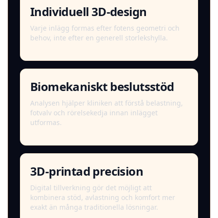
Individuell 3D-design
Varje inlägg formas efter fotens geometri och
behov, inte efter en generell storlekshylla.
Biomekaniskt beslutsstöd
Analysen hjälper kliniken att förstå belastning,
fotvalv och rörelsekedja innan inlägget
utformas.
3D-printad precision
Digital tillverkning gör det möjligt att
kombinera stöd, avlastning och komfort mer
exakt än många traditionella lösningar.