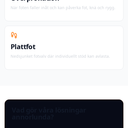
När foten faller inåt och kan påverka fot, knä och rygg.
Plattfot
Nedsjunket fotvalv där individuellt stöd kan avlasta.
Vad gör våra lösningar
annorlunda?