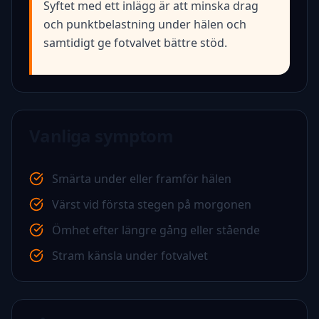
Syftet med ett inlägg är att minska drag
och punktbelastning under hälen och
samtidigt ge fotvalvet bättre stöd.
Vanliga symptom
Smärta under eller framför hälen
Värst vid första stegen på morgonen
Ömhet efter längre gång eller stående
Stram känsla under fotvalvet