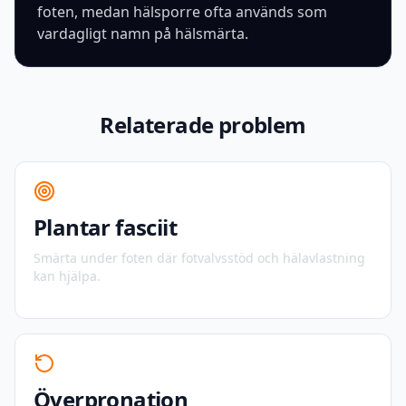
foten, medan hälsporre ofta används som
vardagligt namn på hälsmärta.
Relaterade problem
Plantar fasciit
Smärta under foten där fotvalvsstöd och hälavlastning
kan hjälpa.
Överpronation