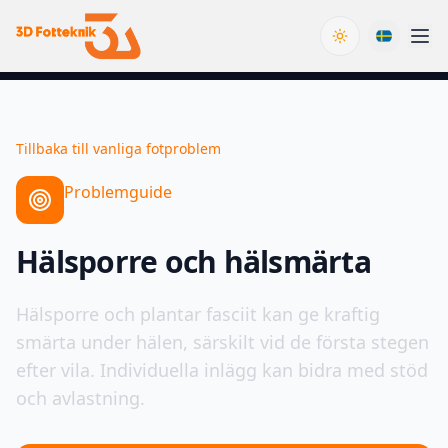
Toggle theme
Tillbaka till vanliga fotproblem
Problemguide
Hälsporre och hälsmärta
Hälsporre och plantar fasciit kan ge kraftig
smärta under hälen, särskilt vid de första stegen
efter vila. Individuella inlägg kan bidra med stöd
och avlastning.