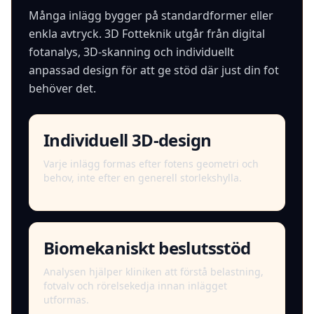
Många inlägg bygger på standardformer eller
enkla avtryck. 3D Fotteknik utgår från digital
fotanalys, 3D-skanning och individuellt
anpassad design för att ge stöd där just din fot
behöver det.
Individuell 3D-design
Varje inlägg formas efter fotens geometri och
behov, inte efter en generell storlekshylla.
Biomekaniskt beslutsstöd
Analysen hjälper kliniken att förstå belastning,
fotvalv och rörelsekedja innan inlägget
utformas.