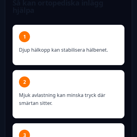
Så kan ortopediska inlägg
hjälpa
1
Djup hälkopp kan stabilisera hälbenet.
2
Mjuk avlastning kan minska tryck där
smärtan sitter.
3