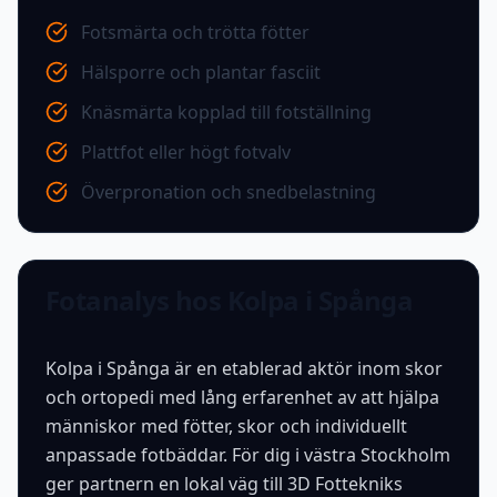
Fotsmärta och trötta fötter
Hälsporre och plantar fasciit
Knäsmärta kopplad till fotställning
Plattfot eller högt fotvalv
Överpronation och snedbelastning
Fotanalys hos Kolpa i Spånga
Kolpa i Spånga är en etablerad aktör inom skor
och ortopedi med lång erfarenhet av att hjälpa
människor med fötter, skor och individuellt
anpassade fotbäddar. För dig i västra Stockholm
ger partnern en lokal väg till 3D Fottekniks