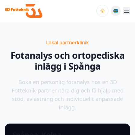
Toggle theme
Lokal partnerklinik
Fotanalys och ortopediska
inlägg i Spånga
Boka en personlig fotanalys hos en 3D
Fotteknik-partner nära dig och få hjälp med
stöd, avlastning och individuellt anpassade
inlägg.
Spånga, Kolpa