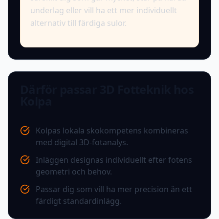
underlag eller vill ha ett mer individuellt
alternativ till färdiga sulor.
Därför passar 3D Fotteknik hos
Kolpa
Kolpas lokala skokompetens kombineras
med digital 3D-fotanalys.
Inläggen designas individuellt efter fotens
geometri och behov.
Passar dig som vill ha mer precision än ett
färdigt standardinlägg.