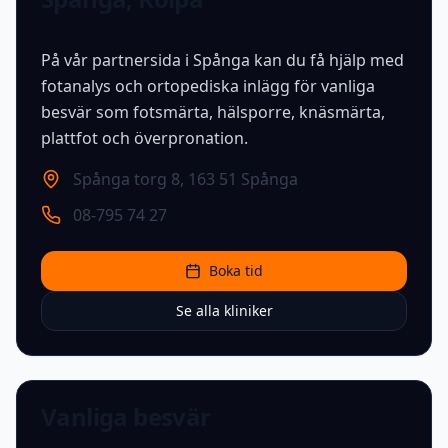
På vår partnersida i Spånga kan du få hjälp med
fotanalys och ortopediska inlägg för vanliga
besvär som fotsmärta, hälsporre, knäsmärta,
plattfot och överpronation.
Spånga torg 8
,
163 51 Spånga
08-795 74 27
Boka tid
Se alla kliniker
Vanliga besvär