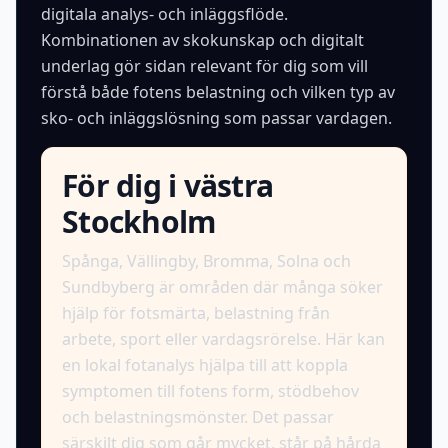
digitala analys- och inläggsflöde.
Kombinationen av skokunskap och digitalt
underlag gör sidan relevant för dig som vill
förstå både fotens belastning och vilken typ av
sko- och inläggslösning som passar vardagen.
För dig i västra
Stockholm
Spånga, Vällingby, Bromma, Solna och
Sundbyberg är områden där många söker
hjälp för fotsmärta, belastning från
arbete, sport eller vardagsrörelse. Här kan
en lokal fotanalys hjälpa till att koppla
symptomen till fotens form, stödbehov
och belastningsmönster. Det passar
särskilt dig som går mycket, står på hårda