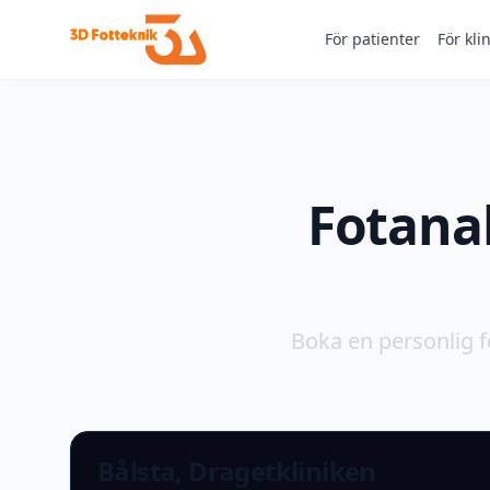
För patienter
För kli
Fotanal
Boka en personlig f
Bålsta, Dragetkliniken