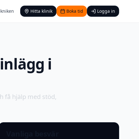
ekniken
Hitta klinik
Boka tid
Logga in
inlägg i
h få hjälp med stöd,
Vanliga besvär