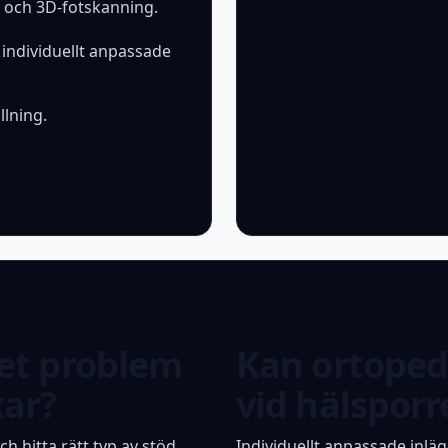
s och 3D-fotskanning.
individuellt anpassade
llning.
ket problem
Kan ortoped
kar?
vid hälsporr
ch hitta rätt typ av stöd,
Individuellt anpassade inlä