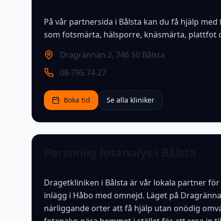
På vår partnersida i Bålsta kan du få hjälp med
som fotsmärta, hälsporre, knäsmärta, plattfot
Dragrännan 2
,
746 50 Bålsta
08-795 74 27
Boka tid
Se alla kliniker
Personlig fotanalys i Bålsta
Dragetkliniken i Bålsta är vår lokala partner fö
inlägg i Håbo med omnejd. Läget på Dragrännan 
närliggande orter att få hjälp utan onödig omväg