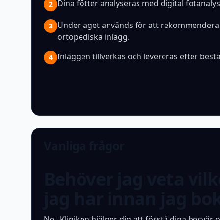
Dina fötter analyseras med digital fotanaly
2
Underlaget används för att rekommendera 
3
ortopediska inlägg.
Inläggen tillverkas och levereras efter bestä
4
Vanliga frågor
Behöver jag veta vil
jag har innan jag bo
Nej. Kliniken hjälper dig att förstå dina besvär o