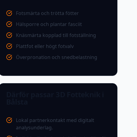
Fotsmärta och trötta fötter
Hälsporre och plantar fasciit
Knäsmärta kopplad till fotställning
Plattfot eller högt fotvalv
Överpronation och snedbelastning
Därför passar 3D Fotteknik i
Bålsta
Lokal partnerkontakt med digitalt
analysunderlag.