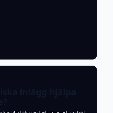
iska inlägg hjälpa
e?
gg kan ofta bidra med avlastning och stöd vid