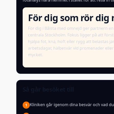
fotanalys nära hemmet i stället för att resa in 
För dig som rör dig
För dig i Bålsta med omnejd ger partnern en n
centrala Stockholm. Fokus ligger på att förs
hjälpa fot, knä, höft eller rygg att belastas 
arbetsdagar, hälbesvär vid promenader eller
mycket.
Så går besöket till
Kliniken går igenom dina besvär och vad du v
1