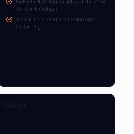
Individuellt designade inlägg i stället för
standardlösningar.
Svensk 3D-printad produktion efter
beställning.
n i Bålsta