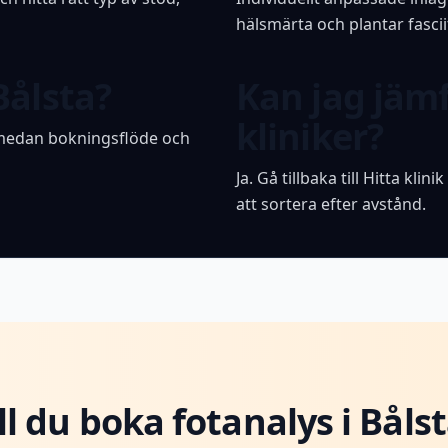
hälsmärta och plantar fascii
Bålsta?
Kan jag jäm
kliniker?
a, medan bokningsflöde och
Ja. Gå tillbaka till Hitta klin
att sortera efter avstånd.
ll du boka fotanalys i Båls