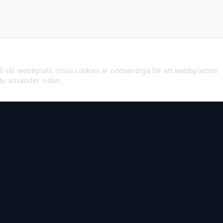
på vår webbplats. Vissa cookies är nödvändiga för att webbplatsen
 du använder sidan.
Snabblänkar
För patienter
För kliniker
Digital fotanalys
För arbetsmiljö och företag