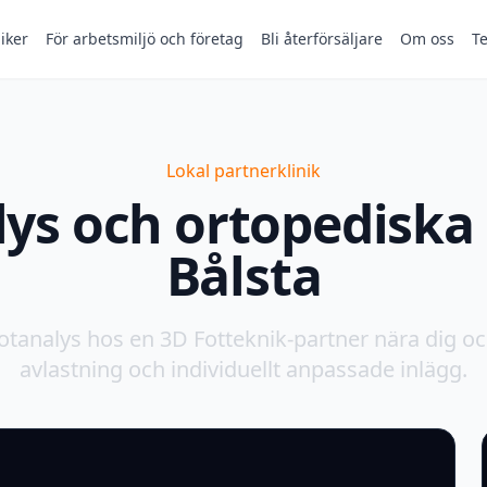
niker
För arbetsmiljö och företag
Bli återförsäljare
Om oss
T
Lokal partnerklinik
ys och ortopediska 
Bålsta
otanalys hos en 3D Fotteknik-partner nära dig oc
avlastning och individuellt anpassade inlägg.