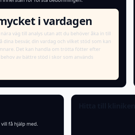
till innerstan för första bedömningen.
 mycket i vardagen
ära väg till analys utan att du behöver åka in till
tå dina besvär, din vardag och vilket stöd som kan
jämnare. Det kan handla om trötta fötter efter
 behov av bättre stöd i skor som används
Hitta till klinike
ill få hjälp med.