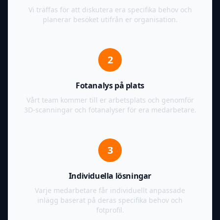
Vi träffas för att diskutera era specifika behov och
planerar besöket utifrån er organisation.
2
Fotanalys på plats
Vårt team kommer till er arbetsplats och genomför
3D-scanningar och fotanalyser för era medarbetare.
3
Individuella lösningar
Varje medarbetare får individuellt anpassade
inlägg baserat på deras specifika behov och
fotprofil.