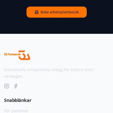
Boka arbetsplatsbesök
Individuella ortopediska inlägg för bättre stöd i
vardagen.
Snabblänkar
För patienter